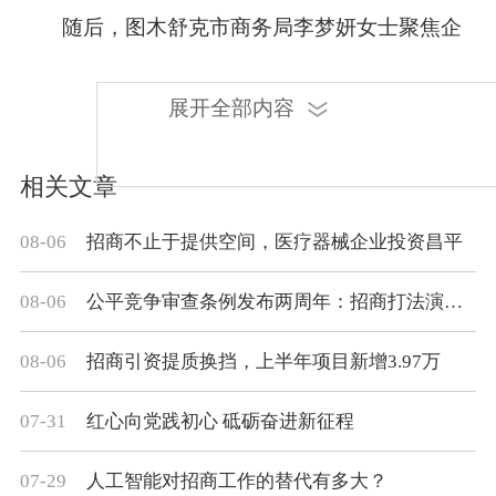
随后，图木舒克市商务局李梦妍女士聚焦企
业最关心的话题，深入解读当地在区位交通、产
业链配套、资源供给、物流成本等方面的突出优
展开全部内容
势，希望长三角的优质企业选择这里、投资这
里。
相关文章
08-06
招商不止于提供空间，医疗器械企业投资昌平
最后，图木舒克市优秀企业代表——图木舒
克新纶化纤有限责任公司副总经理薛瑶，拆解厂
08-06
公平竞争审查条例发布两周年：招商打法演变的观察与思考
房租赁、生产要素价格、原材料供应等核心优
势，把政策红利讲明白，得到了在场投资者的一
08-06
招商引资提质换挡，上半年项目新增3.97万
致认可。
07-31
红心向党践初心 砥砺奋进新征程
开放程度越高，发展动力越足。
07-29
人工智能对招商工作的替代有多大？