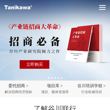
谷川高科 让城市更智慧
谷川高科 让城市更智慧
招商数字化解决方案专家
区域经济发展运行服务商
企业选址一站式服务
打造产业集群 推动产业转型升级
打造产业集群 推动产业转型升级
谷川集团旗下业务板块，助力区域新经济发展
定制化选址方案，破除高成本，规避决策风险
了解详情
立即购买
立即购买
委托招商 >
项目库 >
谷川培训学校 >
解决招商经济指标
项目、载体资源库
行业权威培训
了解谷川联行