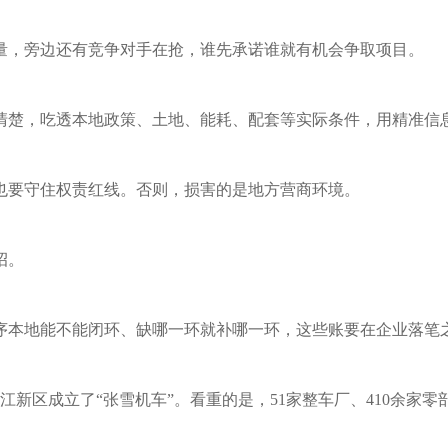
量，旁边还有竞争对手在抢，谁先承诺谁就有机会争取项目。
清楚，吃透本地政策、土地、能耗、配套等实际条件，用精准信
也要守住权责红线。否则，损害的是地方营商环境。
招。
序本地能不能闭环、缺哪一环就补哪一环，这些账要在企业落笔
两江新区成立了“张雪机车”。看重的是，51家整车厂、410余家