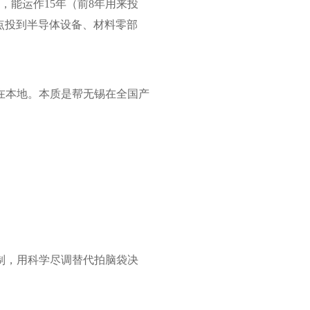
，能运作15年（前8年用来投
点投到半导体设备、材料零部
在本地。本质是帮无锡在全国产
制，用科学尽调替代拍脑袋决