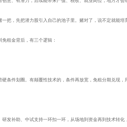
有创意、有潜力，后续能带来产值、税收、就业岗位，地方才会
赌一把，先把潜力股引入自己的池子里。赌对了，说不定就能培
圳免租金背后，有三个逻辑：
些硬条件划圈。有颠覆性技术的，条件再放宽，免租分期兑现，
、研发补助、中试支持一环扣一环，从场地到资金再到技术转化