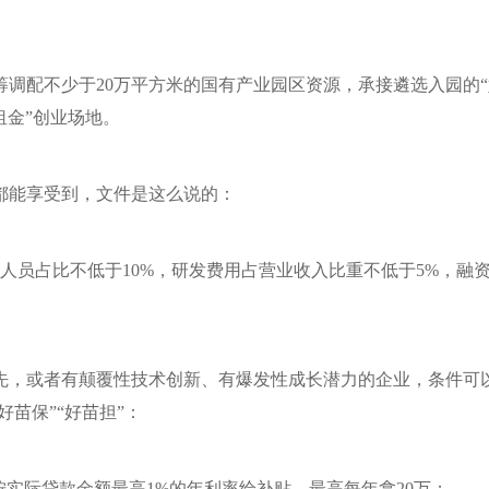
筹调配不少于20万平方米的国有产业园区资源，承接遴选入园的“
租金”创业场地。
都能享受到，文件是这么说的：
人员占比不低于10%，研发费用占营业收入比重不低于5%，融资
先，或者有颠覆性技术创新、有爆发性成长潜力的企业，条件可
好苗保”“好苗担”：
按实际贷款金额最高1%的年利率给补贴，最高每年拿20万；