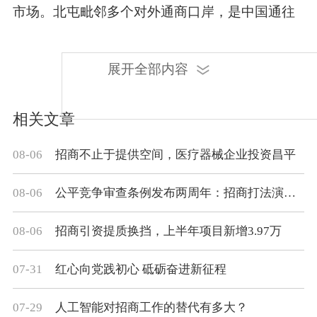
市场。北屯毗邻多个对外通商口岸，是中国通往
中亚中欧的交通要道，在铁路运输方面具有显著
优势，发货时间能缩短一半。”
新碳源氢公司副总
展开全部内容
经理孙晓苹说。
相关文章
正如孙晓苹所说，近年来，北屯立足区位优
势、资源禀赋优势，在新能源产业的赛道上跑出
08-06
招商不止于提供空间，医疗器械企业投资昌平
了“加速度”。
08-06
公平竞争审查条例发布两周年：招商打法演变的观察与思考
产业咨询+产业招商+招商培训
08-06
招商引资提质换挡，上半年项目新增3.97万
全面赋能区域经济发展
07-31
红心向党践初心 砥砺奋进新征程
新疆是我国光电资源最为丰富的地区之一。
07-29
人工智能对招商工作的替代有多大？