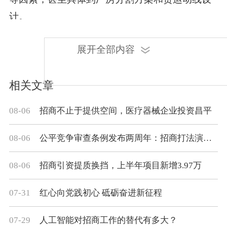
计。
在谷川联行的协助下，西卡德高企业负责人
展开全部内容
很快锁定了几个心仪的选择。
相关文章
如果没有专业团队辅助，想在短时间内对接
08-06
招商不止于提供空间，医疗器械企业投资昌平
这么多园区、获取如此详细的信息、做出如此完
整的选址评估，几乎没有可能。
08-06
公平竞争审查条例发布两周年：招商打法演变的观察与思考
经过对多重信息的综合比较，齐河经济开发
08-06
招商引资提质换挡，上半年项目新增3.97万
区的一处闲置厂房脱颖而出。谷川联行持续跟
07-31
红心向党践初心 砥砺奋进新征程
进，针对过程中的问题与障碍提供有效建议，迅
速推进项目落户。
07-29
人工智能对招商工作的替代有多大？